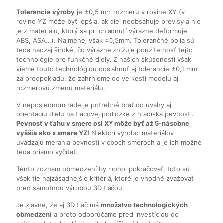
Tolerancia výroby
je ±0,5 mm rozmeru v rovine XY (v
rovine YZ môže byť lepšia, ak diel neobsahuje previsy a nie
je z materiálu, ktorý sa pri chladnutí výrazne deformuje
ABS, ASA…). Najmenej však ±0,5mm. Tolerančné polia sú
teda naozaj široké, čo výrazne znižuje použiteľnosť tejto
technológie pre funkčné diely. Z našich skúseností však
vieme touto technológiou dosiahnuť aj tolerancie ±0,1 mm
za predpokladu, že zahrnieme do veľkosti modelu aj
rozmerovú zmenu materiálu.
V neposlednom rade je potrebné brať do úvahy aj
orientáciu dielu na tlačovej podložke z hľadiska pevnosti.
Pevnosť v ťahu v smere osi XY môže byť až 5-násobne
vyššia ako x smere YZ!
Niektorí výrobci materiálov
uvádzajú merania pevnosti v oboch smeroch a je ich možné
teda priamo vyčítať.
Tento zoznam obmedzení by mohol pokračovať, toto sú
však tie najzásadnejšie kritériá, ktoré je vhodné zvažovať
pred samotnou výrobou 3D tlačou.
Je zjavné, že aj 3D tlač má
množstvo technologických
obmedzení
a preto odporúčame pred investíciou do