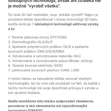
dostupných technológií, avšak ani zďaleka nie
je možné “vyrobiť všetko”.
Čo teda 3D tlač nedokáže, resp. dokáže vyrobiť? Najprv je
potrebné bližšie špecifikovať v ktorej technológii 3D tlače,
keďže existuje 7
základných technológií aditívnej výroby
a to:
1. Tavenie plastovej struny (FFF/FDM)
2. Stereolitografia (SLA/DLP)
3. Spekanie polymérových práškov (SLS) a spekanie
kovových práškov (DMLS/SLM/EBM)
4. Vstrekovanie a vytvrdzovanie materiálu (MJ)
5. Vstrekovanie a vytvrdzovanie pojiva (Binder Jetting)
6. Tavenie kovovej elektródy (DOD)
7. Laminovanie kovových plechov (UAM, LOM)
V tomto článku sa nebudeme bližšie venovať všetkým
technológiám, len by sme radi poukázali na fakt, že každá z
týchto technológií má svoje špecifické prístupy k výrobe a
iné výrobné limitácie.
Kedže nemôžeme túto otázku zodpovedať všeobecne,
povedzme si aké obmedzenia má najrozšírenejšia
technológia FDM/FFF: