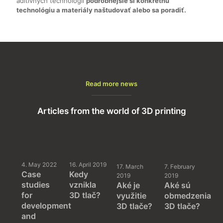
aditívnych technológií
podrobnejšie si konkrétnu
technológiu a materiály naštudovať alebo sa poradiť.
Read more news
Articles from the world of 3D printing
4. May 2022
16. April 2019
17. March
7. February
Case
Kedy
2019
2019
studies
vznikla
Aké je
Aké sú
for
3D tlač?
využitie
obmedzenia
development
3D tlače?
3D tlače?
and