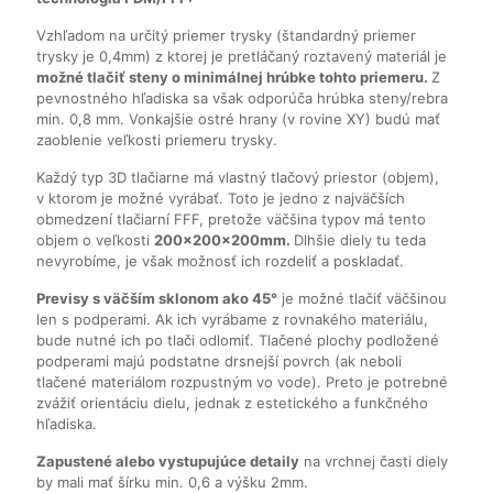
Vzhľadom na určitý priemer trysky (štandardný priemer
trysky je 0,4mm) z ktorej je pretláčaný roztavený materiál je
možné tlačiť steny o minimálnej hrúbke tohto priemeru.
Z
pevnostného hľadiska sa však odporúča hrúbka steny/rebra
min. 0,8 mm. Vonkajšie ostré hrany (v rovine XY) budú mať
zaoblenie veľkosti priemeru trysky.
Každý typ 3D tlačiarne má vlastný tlačový priestor (objem),
v ktorom je možné vyrábať. Toto je jedno z najväčších
obmedzení tlačiarní FFF, pretože väčšina typov má tento
objem o veľkosti
200x200x200mm.
Dlhšie diely tu teda
nevyrobíme, je však možnosť ich rozdeliť a poskladať.
Previsy s väčším sklonom ako 45°
je možné tlačiť väčšinou
len s podperami. Ak ich vyrábame z rovnakého materiálu,
bude nutné ich po tlači odlomiť. Tlačené plochy podložené
podperami majú podstatne drsnejší povrch (ak neboli
tlačené materiálom rozpustným vo vode). Preto je potrebné
zvážiť orientáciu dielu, jednak z estetického a funkčného
hľadiska.
Zapustené alebo vystupujúce detaily
na vrchnej časti diely
by mali mať šírku min. 0,6 a výšku 2mm.