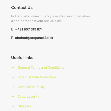
Contact Us
Potrebujete vyriešiť výzvy s modelovaním, výrobou
alebo poradenstvom pre 3D tlač?
+421 907 319 874
obchod@stepanek3d.sk
Useful links
→
General Terms and Conditions
→
Personal Data Protection
→
Complaints Policy
→
Cybersecurity
→
Glossary