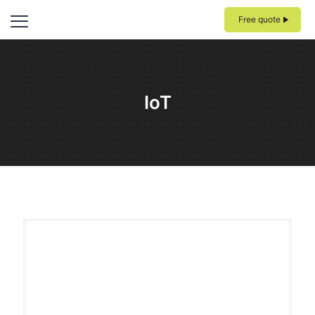
Free quote
IoT