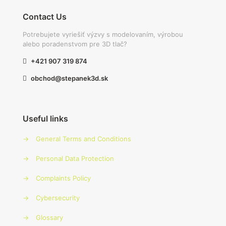
Contact Us
Potrebujete vyriešiť výzvy s modelovaním, výrobou
alebo poradenstvom pre 3D tlač?
+421 907 319 874
obchod@stepanek3d.sk
Useful links
→
General Terms and Conditions
→
Personal Data Protection
→
Complaints Policy
→
Cybersecurity
→
Glossary