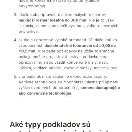
(ideálne konvenčne ťažko vyrobiteľný alebo
nevyrobiteľný),
ideálne ak prípravok relatívne malých rozmerov,
najväčší rozmer ideálne do 300 mm
. Nie je to však
limitácia, vieme zabezpečiť výrobu aj veľkorozmerných
prípravkov.
ak nie sú potrebné vysoké presnosti. 3D tlačou sú vo
všeobecnosti
dosiahnuteľné tolerancie od ±0,05 do
±0,5 mm
. V prípade požiadavky na užšie tolerančné
polia je možné projektovať prvky s prídavkom na
opracovanie, alebo vsadiť konvenčné diely, napr.
ložiská, vodiace púzdra, závitové vložky, matice a pod.
v prípade ak máte záujem o ekonomické úspory.
Aditívne technológie sú mnohokrát (hlavne pri splnení
vyššie uvedených doporučení) aj
cenovo dostupnejšie
ako konvenčné technológie.
Aké typy podkladov sú