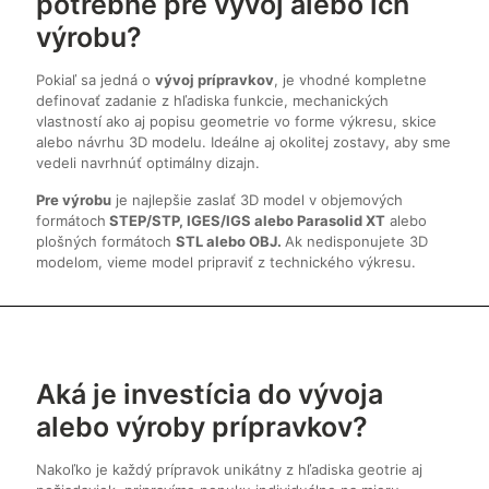
potrebné pre vývoj alebo ich
výrobu?
Pokiaľ sa jedná o
vývoj prípravkov
, je vhodné kompletne
definovať zadanie z hľadiska funkcie, mechanických
vlastností ako aj popisu geometrie vo forme výkresu, skice
alebo návrhu 3D modelu. Ideálne aj okolitej zostavy, aby sme
vedeli navrhnúť optimálny dizajn.
Pre výrobu
je najlepšie zaslať 3D model v objemových
formátoch
STEP/STP, IGES/IGS alebo Parasolid XT
alebo
plošných formátoch
STL alebo OBJ.
Ak nedisponujete 3D
modelom, vieme model pripraviť z technického výkresu.
Aká je investícia do
vývoja
alebo výroby prípravkov?
Nakoľko je každý prípravok unikátny z hľadiska geotrie aj