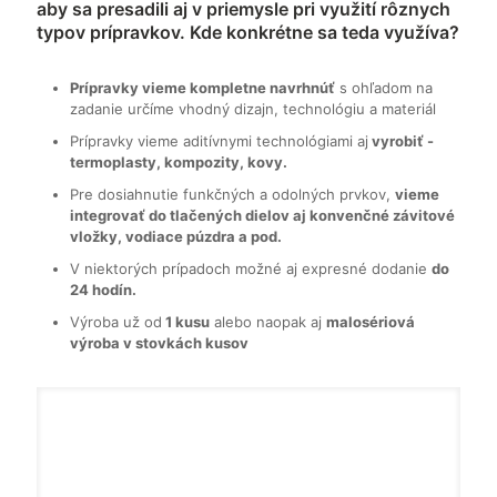
aby sa presadili aj v priemysle pri využití rôznych
typov prípravkov. Kde konkrétne sa teda využíva?
Prípravky vieme kompletne navrhnúť
s ohľadom na
zadanie určíme vhodný dizajn, technológiu a materiál
Prípravky vieme aditívnymi technológiami aj
vyrobiť -
termoplasty, kompozity, kovy.
Pre dosiahnutie funkčných a odolných prvkov,
vieme
integrovať do tlačených dielov aj konvenčné závitové
vložky, vodiace púzdra a pod.
V niektorých prípadoch možné aj expresné dodanie
do
24 hodín.
Výroba už od
1 kusu
alebo naopak aj
malosériová
výroba v stovkách kusov