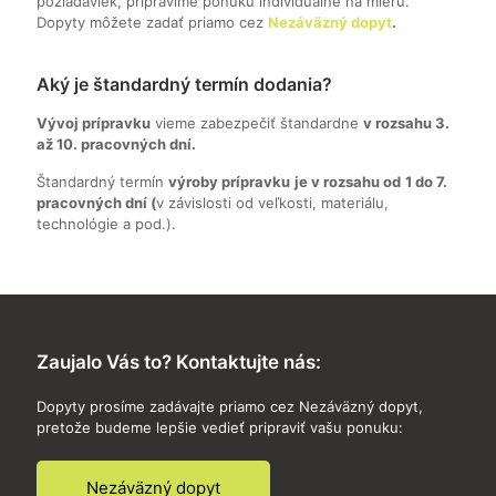
požiadaviek, pripravíme ponuku individuálne na mieru.
Dopyty môžete zadať priamo cez
Nezáväzný dopyt
.
Aký je štandardný termín dodania?
Vývoj prípravku
vieme zabezpečiť štandardne
v rozsahu 3.
až 10. pracovných dní.
Štandardný termín
výroby prípravku
je v rozsahu od
1 do 7.
pracovných dní (
v závislosti od veľkosti, materiálu,
technológie a pod.).
Zaujalo Vás to? Kontaktujte nás:
Dopyty prosíme zadávajte priamo cez Nezáväzný dopyt,
pretože budeme lepšie vedieť pripraviť vašu ponuku:
Nezáväzný dopyt